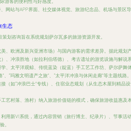
际游客的便利性与好感度。
册、网站与APP界面、社交媒体视觉、旅游纪念品、机场与景区
旅生态
目策划咨询旨在系统规划萨尔瓦多的旅游资源开发。
北美、欧洲及新兴亚洲市场）与国内游客的需求差异。据此规划
龙）、冲浪胜地（如拉利伯塔德）、考古遗址的游览设施与解说
研学、太平洋观鲸、传统蓝染（靛蓝）手工艺工作坊、萨尔萨舞
”、“玛雅文明遗产之旅”、“太平洋冲浪与休闲走廊”等主题线路
接（如“冲浪巴士”专线）、住宿业态规划（从生态木屋到精品
手工艺村落、渔村）纳入旅游价值链的模式，确保旅游收益惠及
利用新VI系统，通过内容营销（旅行博主、纪录片）、节事活
验。