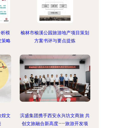
分析模
榆林市榆溪公园旅游地产项目策划
发策略
方案书评与要点提炼
敦煌文
滨盛集团携手西安永兴坊文商旅 共
能
创文旅融合新高度——旅游开发项