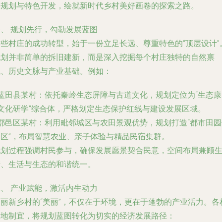
学规划与特色开发，绘就新时代乡村美好画卷的探索之路。
一、
规划先行，勾勒发展蓝图
这些村庄的成功转型，始于一份立足长远、尊重特色的“顶层设计”
规划并非简单的拆旧建新，而是深入挖掘每个村庄独特的自然禀
赋、历史文脉与产业基础。例如：
蓝田县某村
：依托秦岭生态屏障与古道文化，规划定位为“生态康
+文化研学”综合体，严格划定生态保护红线与建设发展区域。
鄠邑区某村
：利用毗邻城区与农田景观优势，规划打造“都市田园
闲区”，布局智慧农业、亲子体验与精品民宿集群。
规划过程强调村民参与，确保发展愿景契合民意，空间布局兼顾
产、生活与生态的和谐统一。
二、
产业赋能，激活内生动力
美丽新乡村的“美丽”，不仅在于环境，更在于蓬勃的产业活力。各
因地制宜，将规划蓝图转化为切实的经济发展路径：