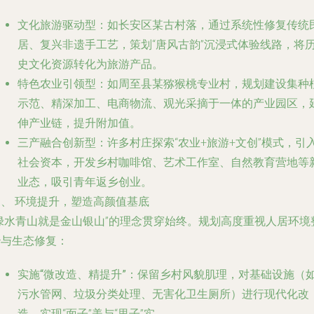
文化旅游驱动型
：如
长安区某古村落
，通过系统性修复传统
居、复兴非遗手工艺，策划“唐风古韵”沉浸式体验线路，将
史文化资源转化为旅游产品。
特色农业引领型
：如
周至县某猕猴桃专业村
，规划建设集种
示范、精深加工、电商物流、观光采摘于一体的产业园区，
伸产业链，提升附加值。
三产融合创新型
：许多村庄探索“农业+旅游+文创”模式，引
社会资本，开发乡村咖啡馆、艺术工作室、自然教育营地等
业态，吸引青年返乡创业。
三、
环境提升，塑造高颜值基底
“绿水青山就是金山银山”的理念贯穿始终。规划高度重视人居环境
治与生态修复：
实施“微改造、精提升”
：保留乡村风貌肌理，对基础设施（
污水管网、垃圾分类处理、无害化卫生厕所）进行现代化改
造，实现“面子”美与“里子”实。