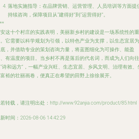
落地实施指导
：在品牌营销、运营管理、人员培训等方面提
持续咨询，保障项目从“建得好”到“运营得好”。
**
西安这十个村庄的实践表明，美丽新乡村的建设是一场系统性的
塑。它需要以科学规划为引领，以特色产业为支撑，以生态宜居
本底，并借助专业的策划咨询力量，将蓝图细化为可操作、能盈
利、有温度的项目。当乡村不再是落后的代名词，而成为人们向
的“诗和远方”，一幅产业兴旺、生态宜居、乡风文明、治理有效、
活富裕的壮丽画卷，便真正在希望的田野上徐徐展开。
若转载，请注明出处：http://www.92anjia.com/product/85.html
新时间：2026-08-06 14:42:29