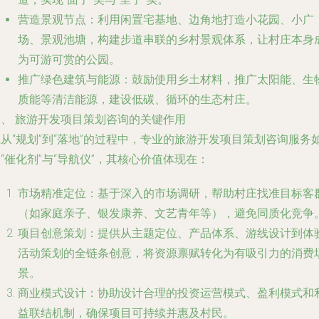
营造景观节点
：利用闲置宅基地、边角地打造小花园、小广
场、景观池塘，构建步道串联的乡村景观体系，让村庄本身
为可游可赏的公园。
推广绿色建筑与能源
：鼓励使用乡土材料，推广太阳能、生
质能等清洁能源，建设低碳、循环的生态村庄。
四、
旅游开发项目策划咨询的关键作用
从“规划”到“落地”的过程中，专业的
旅游开发项目策划咨询
服务
“催化剂”与“导航仪”，其核心价值体现在：
市场精准定位
：基于深入的市场调研，帮助村庄找准目标客
（如家庭亲子、银发康养、文艺青年等），避免同质化竞争
项目创意策划
：提供从主题定位、产品体系、游线设计到体
活动策划的全链条创意，将资源禀赋转化为有吸引力的消费
景。
商业模式设计
：协助设计合理的投资运营模式、盈利模式和
益联结机制，确保项目可持续并惠及村民。